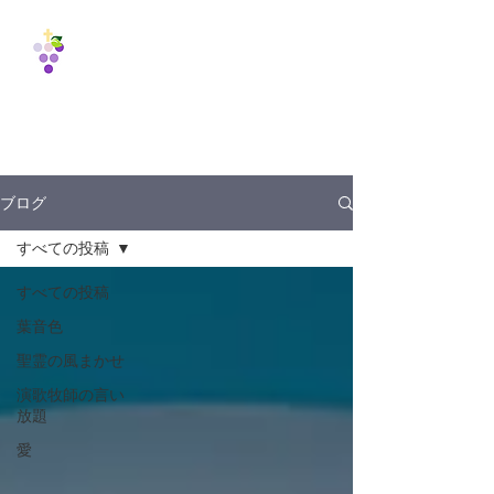
Vine
International
Fellowship
1988
ブログ
すべての投稿
すべての投稿
葉音色
聖霊の風まかせ
演歌牧師の言い
放題
愛