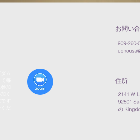
お問い
909-260-
uenousa@
グダム
住所
して毎
ム参加
参加く
2141 W. L
数です
92801
Sa
せくだ
の Kingdo