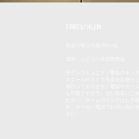
日曜日の礼拝:
毎週日曜日午後2時から
​場所：ぶどうの木国際教会
サランコミュニティ教会のキン
スクールの３１２号室をお借り
週行っております。電話やズー
も可能ですので、ぜひ気楽にご
ださい。ズームのリンクはお手
が、メール・電話でお問い合わ
さい。