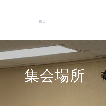
ム
ドネーション
集会
​集会場所