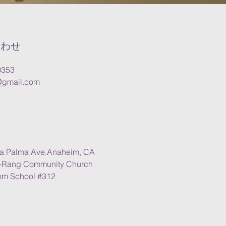
合わせ
0353
gmail.com
a Palma Ave.
Anaheim, CA
-Rang Community Church
m School #312