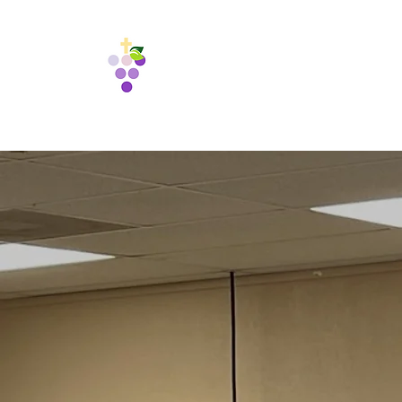
Vine
International
Fellowship
ホー
1988