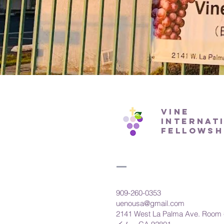
Vine
Internat
fellowsh
909-260-0353
uenousa@gmail.com
2141 West La Palma Ave. Roo