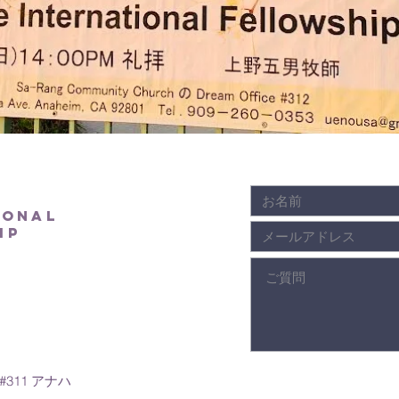
ional
ip
m #311 アナハ