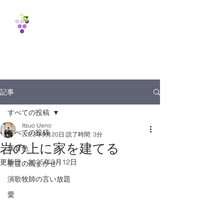
Vine
International
Fellowship
1988
記事
すべての投稿
Itsuo Ueno
すべての投稿
2023年9月20日
読了時間: 3分
岩の上に家を建てる
葉音色
更新日：
2025年3月12日
聖霊の風まかせ
演歌牧師の言い放題
愛