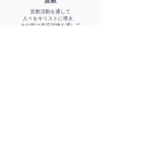
宣教
宣教活動を通して
人々をキリストに導き、
その後は弟子訓練を通して
宣教できるようにする。
vine
international
fellowship
909-260-0353
uenousa@gmail.com
2141 West La Palma Ave. Room
#311 Anaheim, CA 92801