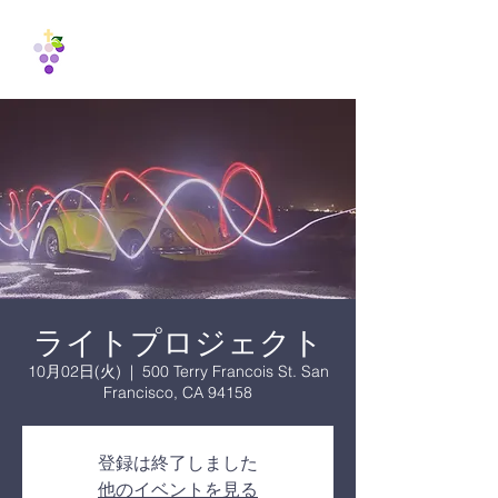
Vine
International
Fellowship
1988
ライトプロジェクト
10月02日(火)
  |  
500 Terry Francois St. San
Francisco, CA 94158
登録は終了しました
他のイベントを見る