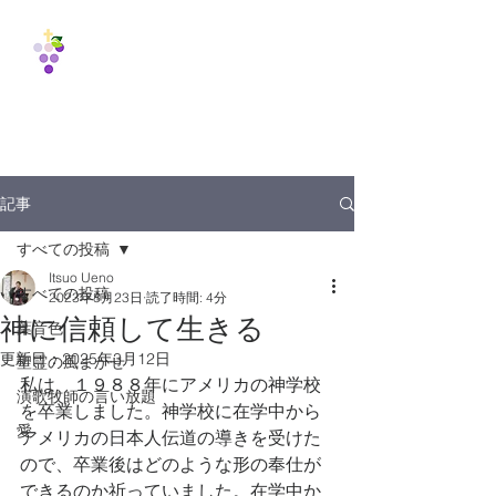
Vine
International
Fellowship
1988
記事
すべての投稿
Itsuo Ueno
すべての投稿
2023年8月23日
読了時間: 4分
神に信頼して生きる
葉音色
更新日：
2025年3月12日
聖霊の風まかせ
私は、１９８８年にアメリカの神学校
演歌牧師の言い放題
を卒業しました。神学校に在学中から
愛
アメリカの日本人伝道の導きを受けた
ので、卒業後はどのような形の奉仕が
できるのか祈っていました。在学中か