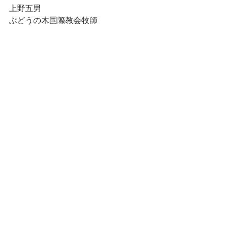
上野五男
ぶどうの木国際教会牧師
演歌牧師の言い放題