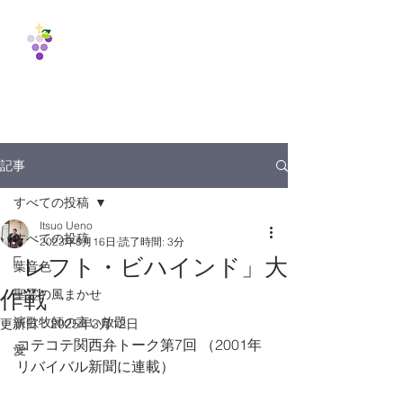
Vine
International
Fellowship
1988
記事
すべての投稿
Itsuo Ueno
すべての投稿
2023年8月16日
読了時間: 3分
「レフト・ビハインド」大
葉音色
作戦
聖霊の風まかせ
演歌牧師の言い放題
更新日：
2025年3月12日
コテコテ関西弁トーク第7回 （2001年
愛
リバイバル新聞に連載）