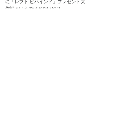
に「レフト·ビハインド」プレゼント大
作戦というのはどないや？
トラクトは捨てる人がいるけど、「レ
フト·ビハインド」もろうたら捨てへん
で。これ、伝道のための嬉しい投資と
ちゃう？
演歌牧師の言い放題